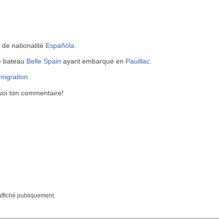
 de nationalité
Española
.
le bateau
Belle Spain
ayant embarqué en
Pauillac
.
mmigration
.
voi ton commentaire!
affiché publiquement.