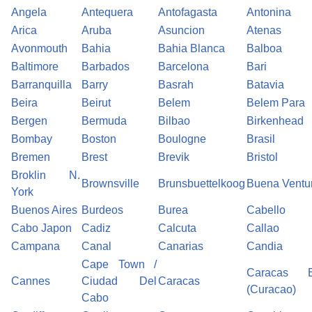
Angela
Antequera
Antofagasta
Antonina
Arica
Aruba
Asuncion
Atenas
Avonmouth
Bahia
Bahia Blanca
Balboa
Baltimore
Barbados
Barcelona
Bari
Barranquilla
Barry
Basrah
Batavia
Beira
Beirut
Belem
Belem Para
Bergen
Bermuda
Bilbao
Birkenhead
Bombay
Boston
Boulogne
Brasil
Bremen
Brest
Brevik
Bristol
Broklin N.
Brownsville
Brunsbuettelkoog
Buena Ventu
York
Buenos Aires
Burdeos
Burea
Cabello
Cabo Japon
Cadiz
Calcuta
Callao
Campana
Canal
Canarias
Candia
Cape Town /
Caracas 
Cannes
Ciudad Del
Caracas
(Curacao)
Cabo