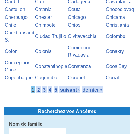
Cardiff
Carril
Cartagena
Casablanca
Castellon
Catania
Ceuta
Checoslovaq
Cherburgo
Chester
Chicago
Chicama
Chile
Chimbote
Chios
Christiania
Christiansand
Ciudad Trujillo
Civitavecchia
Colombo
S.
Comodoro
Colon
Colonia
Conakry
Rivadavia
Concepcion
Constantinopla
Constanza
Coos Bay
Chile
Copenhague
Coquimbo
Coronel
Corral
1
2
3
4
5
suivant ›
dernier »
Recherchez vos Ancêtres
Nom de famille