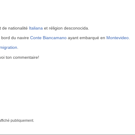
t de nationalité
Italiana
et réligion desconocida.
à bord du navire
Conte Biancamano
ayant embarqué en
Montevideo
.
mmigration
.
voi ton commentaire!
affiché publiquement.