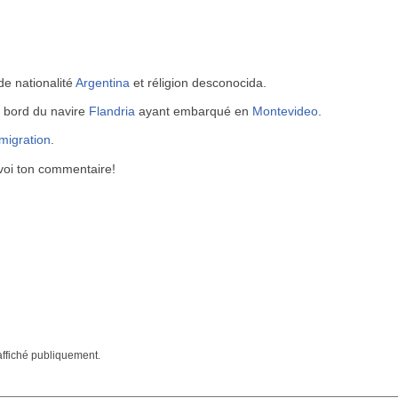
de nationalité
Argentina
et réligion desconocida.
à bord du navire
Flandria
ayant embarqué en
Montevideo
.
mmigration
.
voi ton commentaire!
affiché publiquement.