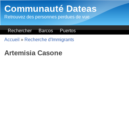
Aller au contenu principal
Communauté Dateas
Retrouvez des personnes perdues de vue
Rechercher
Barcos
Puertos
Accueil
»
Recherche d'Immigrants
Artemisia Casone