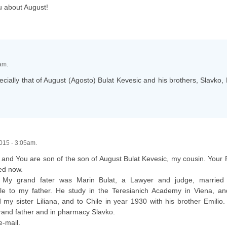
ou about August!
am.
ecially that of August (Agosto) Bulat Kevesic and his brothers, Slavko, 
2015 - 3:05am.
, and You are son of the son of August Bulat Kevesic, my cousin. Your
ied now.
 My grand fater was Marin Bulat, a Lawyer and judge, married
title to my father. He study in the Teresianich Academy in Viena, a
y sister Liliana, and to Chile in year 1930 with his brother Emilio.
grand father and in pharmacy Slavko.
e-mail.