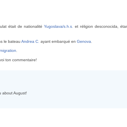
lat était de nationalité
Yugoslava/s.h.s.
et réligion desconocida, éta
ns le bateau
Andrea C.
ayant embarqué en
Genova
.
mmigration
.
voi ton commentaire!
ou about August!