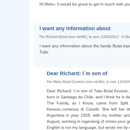
Hi Mirko- it would be great to get in touch with y
I want any information about
Par Richard Bulat (non vérifié), le sam, 03/03/2012 - 6:38
I want any information about the family Bulat esp
Tulio.
Dear Richard: I´m son of
Par Mirko Bulat Dominis (non vérifié), le mer, 14/10/
Dear Richard: I´m son of Tulio Bulat Kevesic
born in Santiago de Chile, and I think he is d
The Family, as I Know, came from Split.
Kevesic,contessa di Casotti. She left her 
Argentina in year 1928, with my mother and m
August, working in ingenierig of mines your 
English is not my language, but wrote me by 