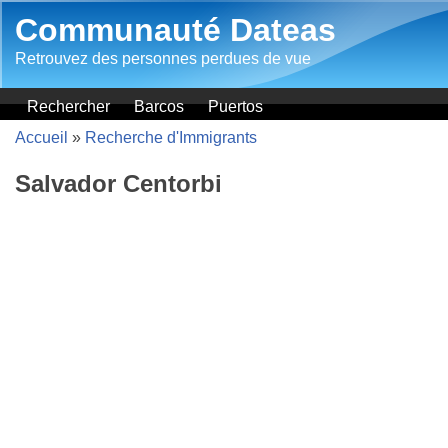
Aller au contenu principal
Communauté Dateas
Retrouvez des personnes perdues de vue
Rechercher
Barcos
Puertos
Accueil
»
Recherche d'Immigrants
Salvador Centorbi