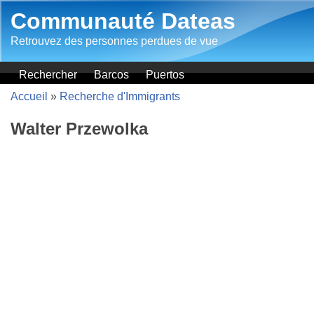
Aller au contenu principal
Communauté Dateas
Retrouvez des personnes perdues de vue
Rechercher
Barcos
Puertos
Accueil
»
Recherche d'Immigrants
Walter Przewolka